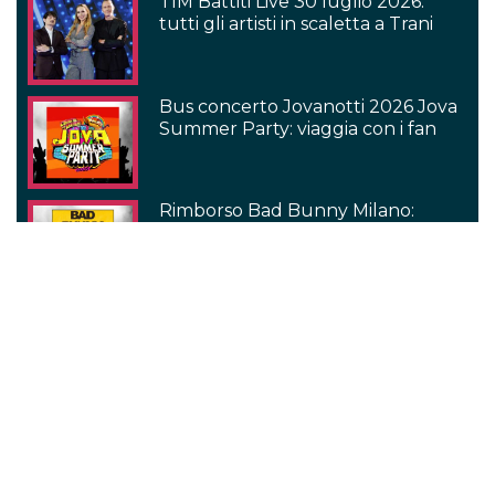
TIM Battiti Live 30 luglio 2026:
tutti gli artisti in scaletta a Trani
Bus concerto Jovanotti 2026 Jova
Summer Party: viaggia con i fan
Rimborso Bad Bunny Milano:
quando arriva e cosa fare se non lo
hai ancora ricevuto
Scaletta concerto Patti Smith a
Roma, Circo Massimo 27 luglio
2026
Serie TV