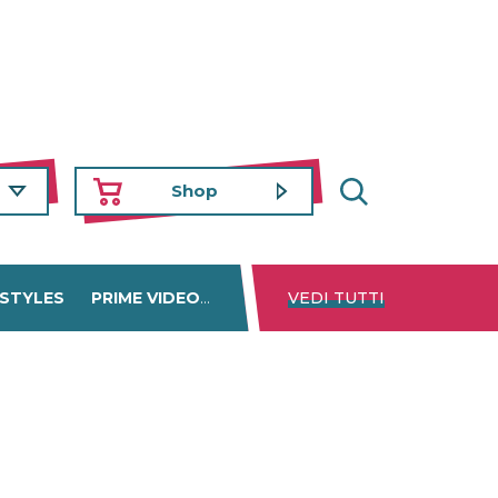
Shop
 STYLES
PRIME VIDEO
DISNEY+
VEDI TUTTI
NETFLIX
TROVA 