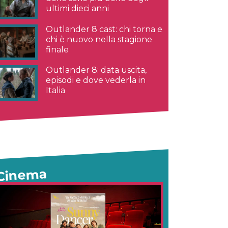
ultimi dieci anni
Outlander 8 cast: chi torna e
chi è nuovo nella stagione
finale
Outlander 8: data uscita,
episodi e dove vederla in
Italia
Cinema