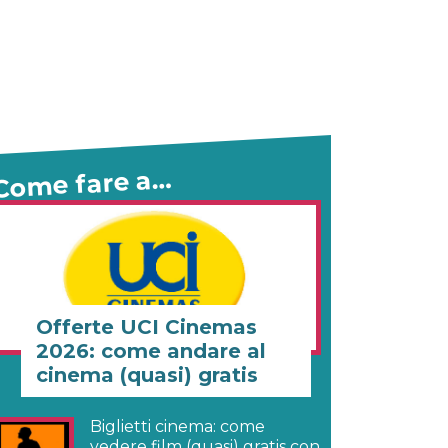
Come fare a…
Offerte UCI Cinemas
2026: come andare al
cinema (quasi) gratis
Biglietti cinema: come
vedere film (quasi) gratis con