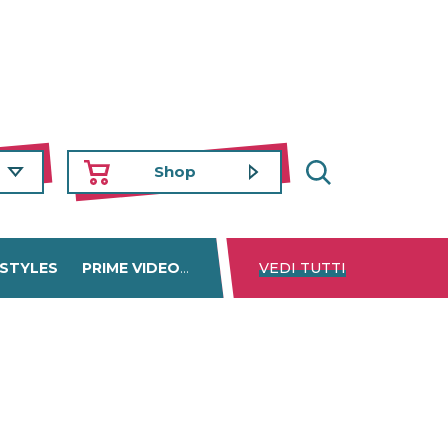
Shop
 STYLES
PRIME VIDEO
DISNEY+
VEDI TUTTI
NETFLIX
TROVA 