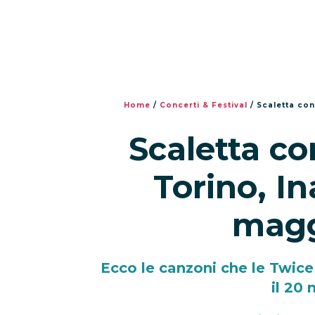
Home
/
Concerti & Festival
/
Scaletta co
Scaletta co
Torino, In
magg
Ecco le canzoni che le Twice 
il 20