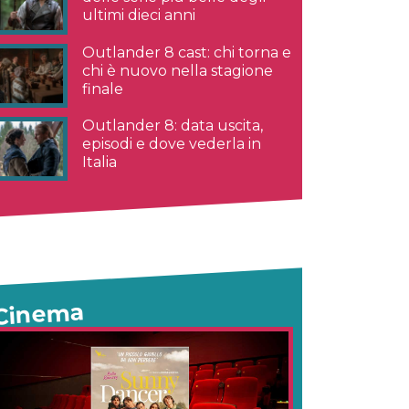
ultimi dieci anni
Outlander 8 cast: chi torna e
chi è nuovo nella stagione
finale
Outlander 8: data uscita,
episodi e dove vederla in
Italia
Cinema