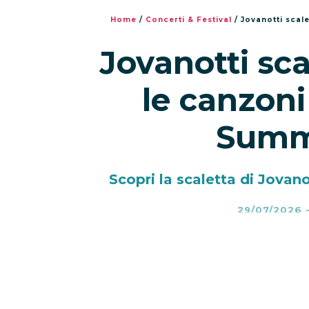
Home
/
Concerti & Festival
/
Jovanotti scal
Jovanotti sca
le canzoni
Summ
Scopri la scaletta di Jovan
29/07/2026
Jovanotti scaletta 2026
– Jovano
con il
Jova Summer Party 2026
progetto che porterà Lorenzo in vi
le tappe internazionali, il tour 