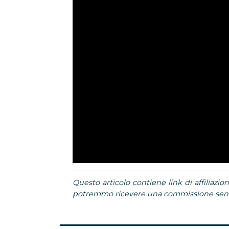
Questo articolo contiene link di affiliazion
potremmo ricevere una commissione senza