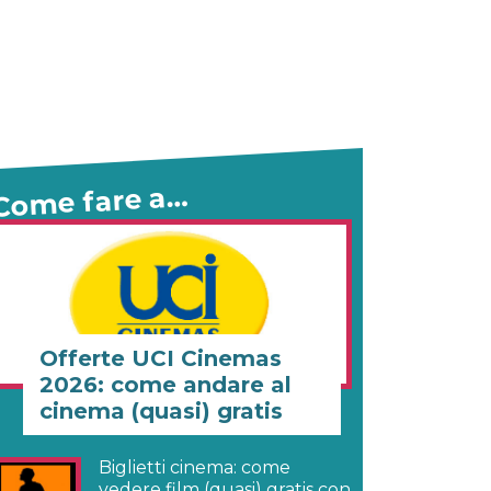
Come fare a…
Offerte UCI Cinemas
2026: come andare al
cinema (quasi) gratis
Biglietti cinema: come
vedere film (quasi) gratis con