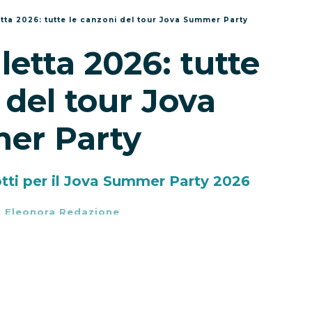
etta 2026: tutte le canzoni del tour Jova Summer Party
letta 2026: tutte
 del tour Jova
er Party
otti per il Jova Summer Party 2026
-
Eleonora Redazione
tti torna protagonista dell’estate italiana
, il nuovo capitolo live de
L’Arca di Loré
, il
aggio tra Australia, Europa e Italia. Dopo
approderà nel nostro Paese il
7 agosto a