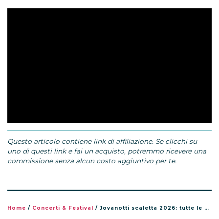
Questo articolo contiene link di affiliazione. Se clicchi su
uno di questi link e fai un acquisto, potremmo ricevere una
commissione senza alcun costo aggiuntivo per te.
Home
/
Concerti & Festival
/
Jovanotti scaletta 2026: tutte le canzoni del tour Jova Summer Party