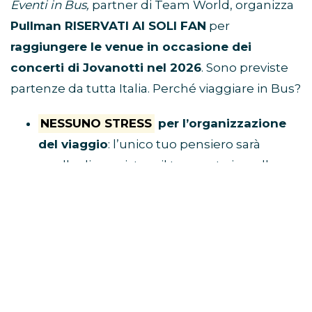
Eventi in Bus,
partner di Team World, organizza
Pullman RISERVATI AI SOLI FAN
per
raggiungere le venue in occasione dei
concerti di Jovanotti nel 2026
. Sono previste
partenze da tutta Italia. Perché viaggiare in Bus?
NESSUNO STRESS
per l’organizzazione
del viaggio
: l’unico tuo pensiero sarà
quello di acquistare il tuo posto in pullman
e raggiungere il luogo di ritrovo.
Tu divertiti,
al resto ci pensa Eventi in Bus!
E’ ECONOMICO
perché non dovrai
spendere soldi per benzina, parcheggio,
autostrada e hotel
VIAGGI CON I FAN
perché i pullman sono
riservati solo a chi è diretto al concerto