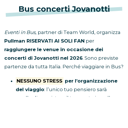
Bus concerti Jovanotti
Eventi in Bus,
partner di Team World, organizza
Pullman RISERVATI AI SOLI FAN
per
raggiungere le venue in occasione dei
concerti di Jovanotti nel 2026
. Sono previste
partenze da tutta Italia. Perché viaggiare in Bus?
NESSUNO STRESS
per l’organizzazione
del viaggio
: l’unico tuo pensiero sarà
quello di acquistare il tuo posto in pullman
e raggiungere il luogo di ritrovo.
Tu divertiti,
al resto ci pensa Eventi in Bus!
E’ ECONOMICO
perché non dovrai