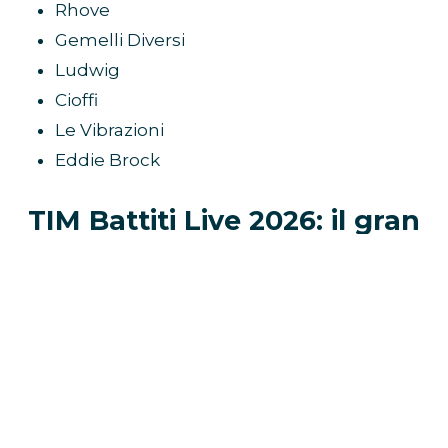
Rhove
Gemelli Diversi
Ludwig
Cioffi
Le Vibrazioni
Eddie Brock
TIM Battiti Live 2026: il gran
finale su Canale 5
La quinta puntata del
TIM Battiti Live 2026
, in
onda
giovedì 30 luglio
in prima serata su
Canale 5
, chiude ufficialmente il viaggio
televisivo della manifestazione. Dopo quattro