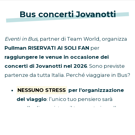
Bus concerti Jovanotti
Eventi in Bus,
partner di Team World, organizza
Pullman RISERVATI AI SOLI FAN
per
raggiungere le venue in occasione dei
concerti di Jovanotti nel 2026
. Sono previste
partenze da tutta Italia. Perché viaggiare in Bus?
NESSUNO STRESS
per l’organizzazione
del viaggio
: l’unico tuo pensiero sarà
quello di acquistare il tuo posto in pullman
e raggiungere il luogo di ritrovo.
Tu divertiti,
al resto ci pensa Eventi in Bus!