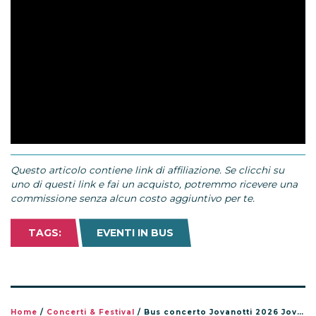
Questo articolo contiene link di affiliazione. Se clicchi su
uno di questi link e fai un acquisto, potremmo ricevere una
commissione senza alcun costo aggiuntivo per te.
TAGS:
EVENTI IN BUS
Home
/
Concerti & Festival
/
Bus concerto Jovanotti 2026 Jova Summer Party: viaggia con i fan