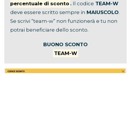
percentuale di sconto
.
Il codice
TEAM-W
deve essere scritto sempre in
MAIUSCOLO
.
Se scrivi “team-w” non funzionerà e tu non
potrai beneficiare dello sconto.
BUONO SCONTO
TEAM-W
Il servizio è offerto da Eventi in Bus, partner di
Team World dal 2014.
Non conosci Eventi in Bus?