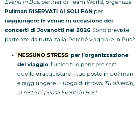
Eventi in Bus,
partner di Team World, organizza
Pullman RISERVATI AI SOLI FAN
per
raggiungere le venue in occasione dei
concerti di Jovanotti nel 2026
. Sono previste
partenze da tutta Italia. Perché viaggiare in Bus?
NESSUNO STRESS
per l’organizzazione
del viaggio
: l’unico tuo pensiero sarà
quello di acquistare il tuo posto in pullman
e raggiungere il luogo di ritrovo.
Tu divertiti,
al resto ci pensa Eventi in Bus!
E’ ECONOMICO
perché non dovrai
spendere soldi per benzina, parcheggio,
autostrada e hotel
VIAGGI CON I FAN
perché i pullman sono
riservati solo a chi è diretto al concerto