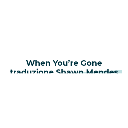
When You’re Gone
traduzione Shawn Mendes
Non sai mai quanto sei bravo, oh
Finche non stai guardando una foto dell’unica
ragazza che conta, aah
So che cosa dovremmo fare