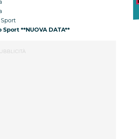
a
a
 Sport
lo Sport **NUOVA DATA**