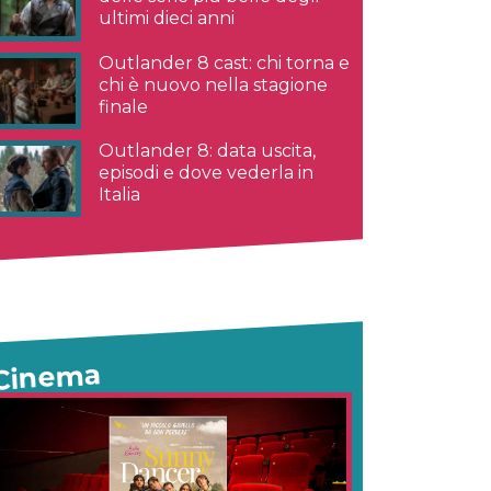
ultimi dieci anni
Outlander 8 cast: chi torna e
chi è nuovo nella stagione
finale
Outlander 8: data uscita,
episodi e dove vederla in
Italia
Cinema