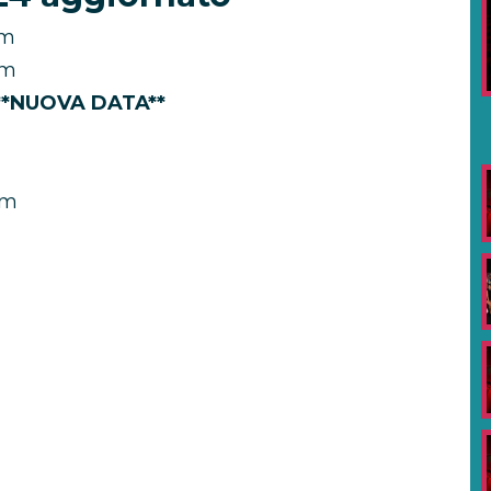
um
um
 **NUOVA DATA**
um