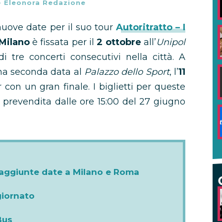
-
Eleonora Redazione
uove date per il suo tour
Autoritratto – I
Milano
è fissata per il
2 ottobre
all’
Unipol
 tre concerti consecutivi nella città. A
una seconda data al
Palazzo dello Sport
, l’
11
r con un gran finale. I biglietti per queste
 prevendita dalle ore 15:00 del 27 giugno
 aggiunte date a Milano e Roma
giornato
Bus