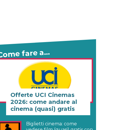
Come fare a…
Offerte UCI Cinemas
2026: come andare al
cinema (quasi) gratis
Biglietti cinema: come
vedere film (quasi) gratis con