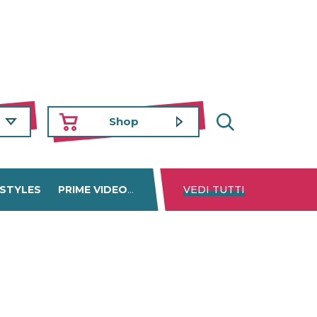
Shop
 STYLES
PRIME VIDEO
DISNEY+
VEDI TUTTI
NETFLIX
TROVA 