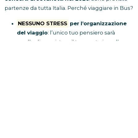
partenze da tutta Italia. Perché viaggiare in Bus?
NESSUNO STRESS
per l’organizzazione
del viaggio
: l’unico tuo pensiero sarà
quello di acquistare il tuo posto in pullman
e raggiungere il luogo di ritrovo.
Tu divertiti,
al resto ci pensa Eventi in Bus!
E’ ECONOMICO
perché non dovrai
spendere soldi per benzina, parcheggio,
autostrada e hotel
VIAGGI CON I FAN
perché i pullman sono
riservati solo a chi è diretto al concerto
BUS CONCERTI JOVANOTTI
CLICCA QUI E PRENOTA IL TUO