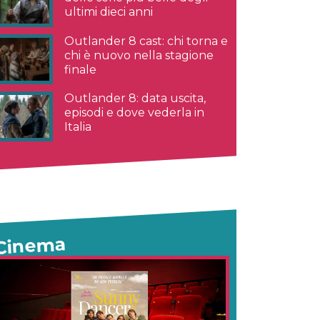
ultimi dieci anni
Outlander 8 cast: chi torna e
chi è nuovo nella stagione
finale
Outlander 8: data uscita,
episodi e dove vederla in
Italia
Cinema