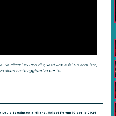
e. Se clicchi su uno di questi link e fai un acquisto,
 alcun costo aggiuntivo per te.
o Louis Tomlinson a Milano, Unipol Forum 10 aprile 2026