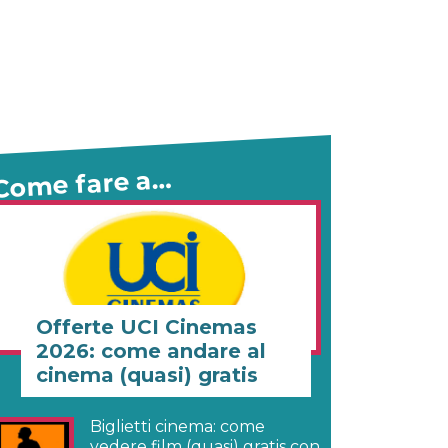
Come fare a…
Offerte UCI Cinemas
2026: come andare al
cinema (quasi) gratis
Biglietti cinema: come
vedere film (quasi) gratis con