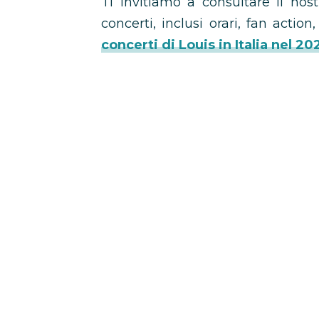
Ti invitiamo a consultare il nost
concerti, inclusi orari, fan actio
concerti di Louis in Italia nel 20
Scaletta Louis Tomlinson Mi
Bus concerti Louis Tomlins
Codice Sconto Eventi in 
Scaletta Loui