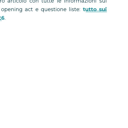
ro articolo con tutte le informazioni sui
n, opening act e questione liste:
tutto sui
26
.
lano
on
Bus
s Tomlinson Milano