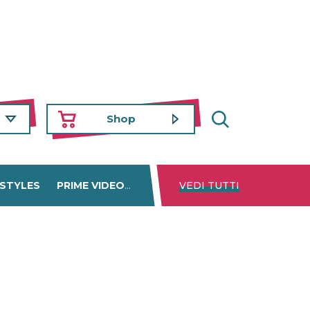
Shop
 STYLES
PRIME VIDEO
DISNEY+
VEDI TUTTI
NETFLIX
TROVA 