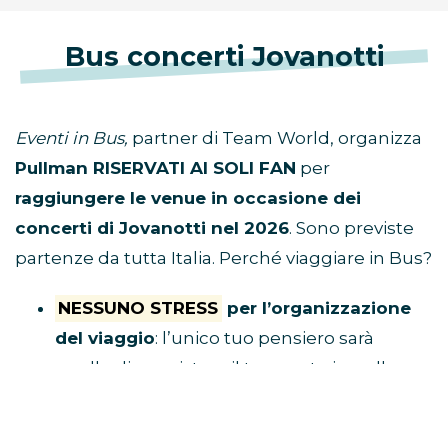
Bus concerti Jovanotti
Eventi in Bus,
partner di Team World, organizza
Pullman RISERVATI AI SOLI FAN
per
raggiungere le venue in occasione dei
concerti di Jovanotti nel 2026
. Sono previste
partenze da tutta Italia. Perché viaggiare in Bus?
NESSUNO STRESS
per l’organizzazione
del viaggio
: l’unico tuo pensiero sarà
quello di acquistare il tuo posto in pullman
e raggiungere il luogo di ritrovo.
Tu divertiti,
al resto ci pensa Eventi in Bus!