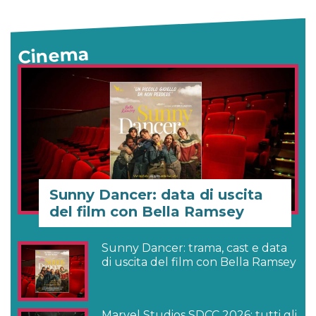
Cinema
Sunny Dancer: data di uscita
del film con Bella Ramsey
Sunny Dancer: trama, cast e data
di uscita del film con Bella Ramsey
Marvel Studios SDCC 2026: tutti gli