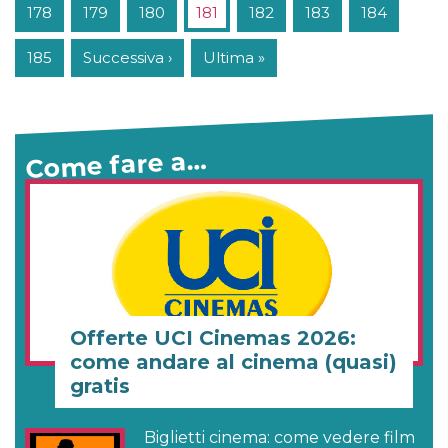
178
179
180
181
182
183
184
185
Successiva ›
Ultima »
Come fare a…
Offerte UCI Cinemas 2026:
come andare al cinema (quasi)
gratis
Biglietti cinema: come vedere film