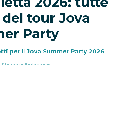
letta 2026: tutte
 del tour Jova
er Party
otti per il Jova Summer Party 2026
-
Eleonora Redazione
tti torna protagonista dell’estate italiana
, il nuovo capitolo live de
L’Arca di Loré
, il
aggio tra Australia, Europa e Italia. Dopo
approderà nel nostro Paese il
7 agosto a
ud con concerti a Montesilvano, Barletta,
no al gran finale di
Jova al Massimo al