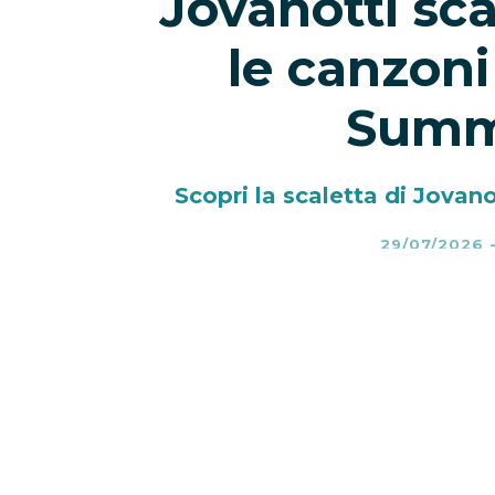
Jovanotti sca
le canzoni
Summ
Scopri la scaletta di Jovan
29/07/2026
Jovanotti scaletta 2026
– Jovano
con il
Jova Summer Party 2026
progetto che porterà Lorenzo in vi
le tappe internazionali, il tour 
Olbia
, per poi attraversare il S
Catanzaro, Palermo e Napoli, fi