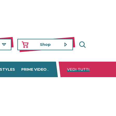
Shop
 STYLES
PRIME VIDEO
DISNEY+
VEDI TUTTI
NETFLIX
TROVA 