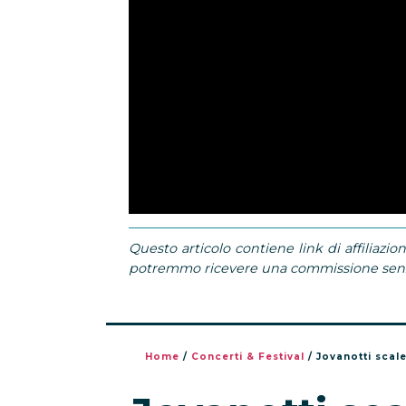
Questo articolo contiene link di affiliazion
potremmo ricevere una commissione senza
Home
/
Concerti & Festival
/
Jovanotti scal