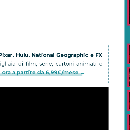
Pixar, Hulu, National Geographic e FX
gliaia di film, serie, cartoni animati e
a ora a partire da 6,99€/mese →