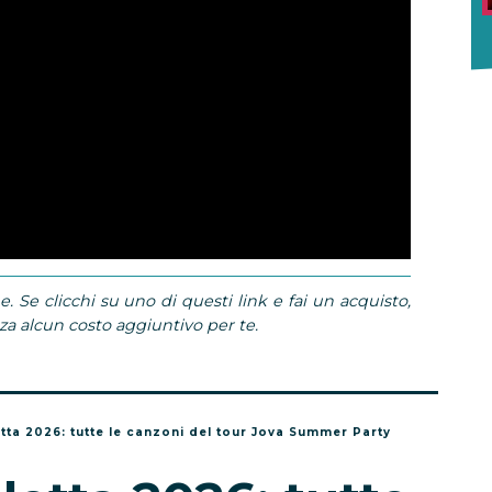
e. Se clicchi su uno di questi link e fai un acquisto,
 alcun costo aggiuntivo per te.
etta 2026: tutte le canzoni del tour Jova Summer Party