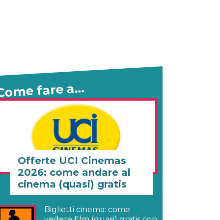
Come fare a…
Offerte UCI Cinemas
2026: come andare al
cinema (quasi) gratis
Biglietti cinema: come
vedere film (quasi) gratis con