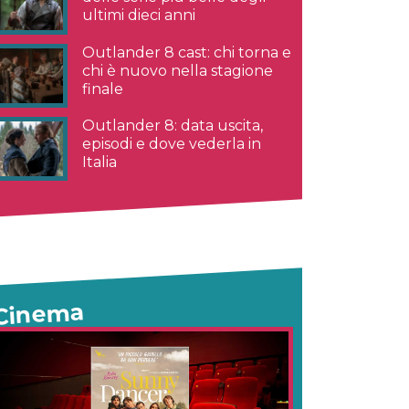
ultimi dieci anni
Outlander 8 cast: chi torna e
chi è nuovo nella stagione
finale
Outlander 8: data uscita,
episodi e dove vederla in
Italia
Cinema