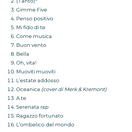
(Tanto)³
Gimme Five
Penso positivo
Mi fido di te
Come musica
Buon vento
Bella
Oh, vita!
Muoviti muoviti
L’estate addosso
Oceanica
(cover di Merk & Kremont)
A te
Serenata rap
Ragazzo fortunato
L’ombelico del mondo