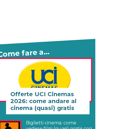
Come fare a…
Offerte UCI Cinemas
2026: come andare al
cinema (quasi) gratis
Biglietti cinema: come
vedere film (quasi) gratis con