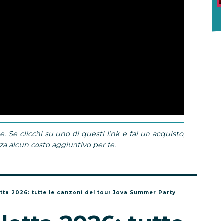
e. Se clicchi su uno di questi link e fai un acquisto,
 alcun costo aggiuntivo per te.
etta 2026: tutte le canzoni del tour Jova Summer Party