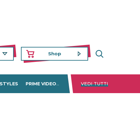
Shop
 STYLES
PRIME VIDEO
DISNEY+
VEDI TUTTI
NETFLIX
TROVA 