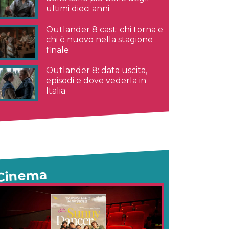
ultimi dieci anni
Outlander 8 cast: chi torna e
chi è nuovo nella stagione
finale
Outlander 8: data uscita,
episodi e dove vederla in
Italia
Cinema