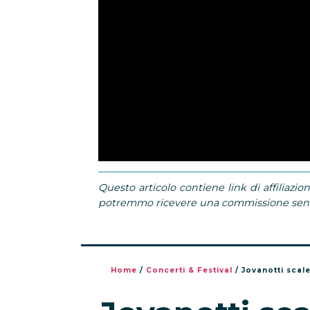
Questo articolo contiene link di affiliazion
potremmo ricevere una commissione senza
Home
/
Concerti & Festival
/
Jovanotti scal