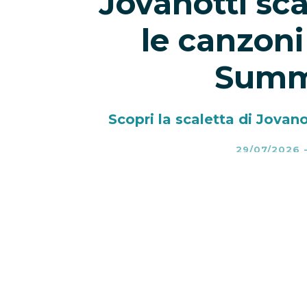
Jovanotti sca
le canzoni
Summ
Scopri la scaletta di Jovan
29/07/2026
Jovanotti scaletta 2026
– Jovano
con il
Jova Summer Party 2026
progetto che porterà Lorenzo in vi
le tappe internazionali, il tour 
Olbia
, per poi attraversare il S
Catanzaro, Palermo e Napoli, fi
Circo Massimo di Roma
, in prog