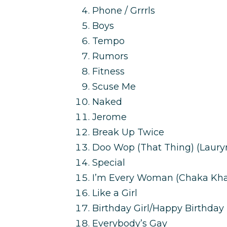
Phone / Grrrls
Boys
Tempo
Rumors
Fitness
Scuse Me
Naked
Jerome
Break Up Twice
Doo Wop (That Thing) (Lauryn
Special
I’m Every Woman (Chaka Kha
Like a Girl
Birthday Girl/Happy Birthday
Everybody’s Gay