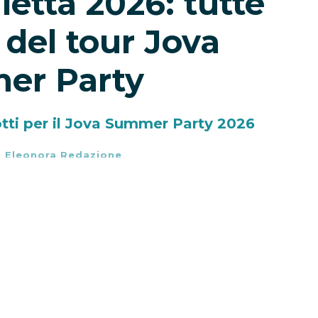
letta 2026: tutte
 del tour Jova
er Party
otti per il Jova Summer Party 2026
-
Eleonora Redazione
tti torna protagonista dell’estate italiana
, il nuovo capitolo live de
L’Arca di Loré
, il
aggio tra Australia, Europa e Italia. Dopo
approderà nel nostro Paese il
7 agosto a
ud con concerti a Montesilvano, Barletta,
no al gran finale di
Jova al Massimo al
ramma il 12 e 13 settembre.