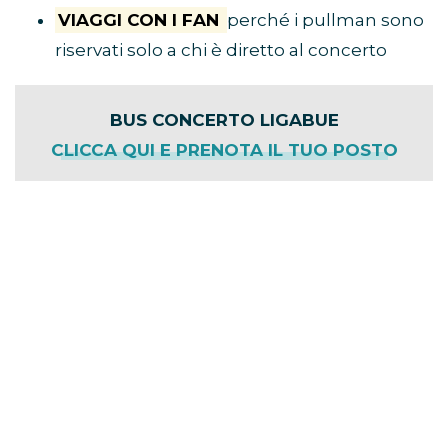
VIAGGI CON I FAN
perché i pullman sono
riservati solo a chi è diretto al concerto
BUS CONCERTO LIGABUE
CLICCA QUI E PRENOTA IL TUO POSTO
Cliccando sul link avrai accesso a tutte le
informazioni del tuo viaggio, tra cui città di
partenza, punto di ritrovo e prezzi. Ricordati
di inserire il
codice sconto TEAM-W
per
risparmiare sulla tua prenotazione. Il nostro
codice è valido per qualsiasi evento
presente sul sito di Eventi in Bus.
Codice Sconto Eventi in Bus