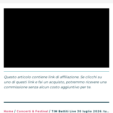
Questo articolo contiene link di affiliazione. Se clicchi su
uno di questi link e fai un acquisto, potremmo ricevere una
commissione senza alcun costo aggiuntivo per te.
Home
/
Concerti & Festival
/
TIM Battiti Live 30 luglio 2026: tutti gli artisti in scaletta a Trani