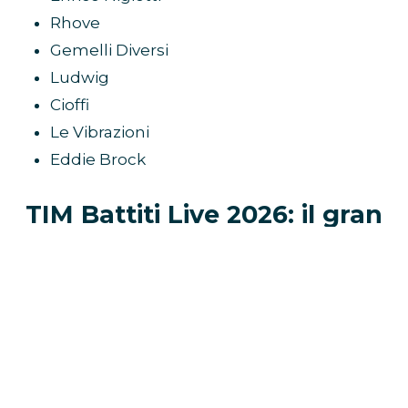
Rhove
Gemelli Diversi
Ludwig
Cioffi
Le Vibrazioni
Eddie Brock
TIM Battiti Live 2026: il gran
finale su Canale 5
La quinta puntata del
TIM Battiti Live 2026
, in
onda
giovedì 30 luglio
in prima serata su
Canale 5
, chiude ufficialmente il viaggio
televisivo della manifestazione. Dopo quattro