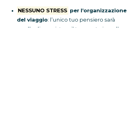
NESSUNO STRESS
per l’organizzazione
del viaggio
: l’unico tuo pensiero sarà
quello di acquistare il tuo posto in pullman
e raggiungere il luogo di ritrovo.
Tu divertiti,
al resto ci pensa Eventi in Bus!
E’ ECONOMICO
perché non dovrai
spendere soldi per benzina, parcheggio,
autostrada e hotel
VIAGGI CON I FAN
perché i pullman sono
riservati solo a chi è diretto al concerto
BUS CONCERTI JOVANOTTI
CLICCA QUI E PRENOTA IL TUO
POSTO