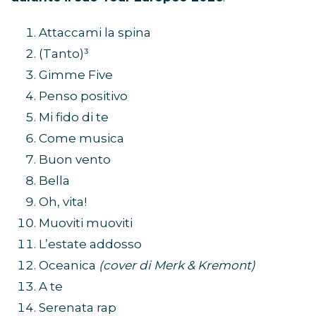
Attaccami la spina
(Tanto)³
Gimme Five
Penso positivo
Mi fido di te
Come musica
Buon vento
Bella
Oh, vita!
Muoviti muoviti
L’estate addosso
Oceanica
(cover di Merk & Kremont)
A te
Serenata rap