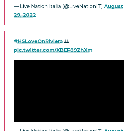
— Live Nation Italia (@LiveNationIT)
August
29, 2022
#HSLoveOnRiviera
🌅
pic.twitter.com/XBEF89ZhXm
— Live Nation Italia (@LiveNationIT)
August