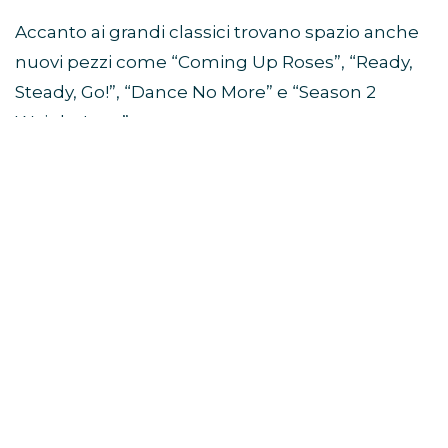
Accanto ai grandi classici trovano spazio anche
nuovi pezzi come “Coming Up Roses”, “Ready,
Steady, Go!”, “Dance No More” e “Season 2
Weight Loss”.
Da quali album sono tratte le
canzoni della scaletta?
La scaletta del Together Together Tour pesca
da quasi tutta la discografia solista di Harry
Styles.