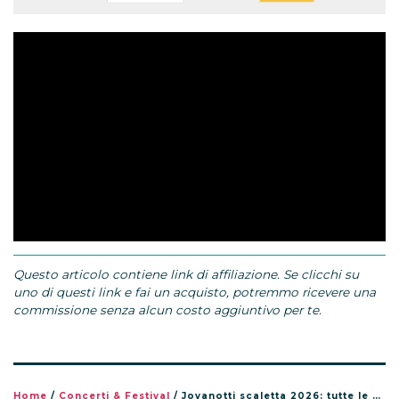
Questo articolo contiene link di affiliazione. Se clicchi su
uno di questi link e fai un acquisto, potremmo ricevere una
commissione senza alcun costo aggiuntivo per te.
Home
/
Concerti & Festival
/
Jovanotti scaletta 2026: tutte le canzoni del tour Jova Summer Party