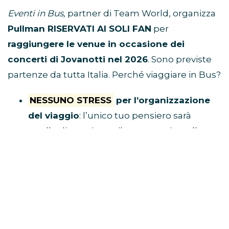
Eventi in Bus,
partner di Team World, organizza
Pullman RISERVATI AI SOLI FAN
per
raggiungere le venue in occasione dei
concerti di Jovanotti nel 2026
. Sono previste
partenze da tutta Italia. Perché viaggiare in Bus?
NESSUNO STRESS
per l’organizzazione
del viaggio
: l’unico tuo pensiero sarà
quello di acquistare il tuo posto in pullman
e raggiungere il luogo di ritrovo.
Tu divertiti,
al resto ci pensa Eventi in Bus!
E’ ECONOMICO
perché non dovrai
spendere soldi per benzina, parcheggio,
autostrada e hotel
VIAGGI CON I FAN
perché i pullman sono