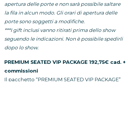
apertura delle porte e non sarà possibile saltare
la fila in alcun modo. Gli orari di apertura delle
porte sono soggetti a modifiche.
***I gift inclusi vanno ritirati prima dello show
seguendo le indicazioni. Non è possibile spedirli
dopo lo show.
PREMIUM SEATED VIP PACKAGE 192,75€ cad. +
commissioni
Il pacchetto “PREMIUM SEATED VIP PACKAGE”
include:
• Un (1) biglietto primo settore numerato
• Gadget VIP esclusivo di Niall Horan*
• Pass VIP e cordino commemorativi ufficiali*
• Plettro per chitarra di Niall Horan in edizione