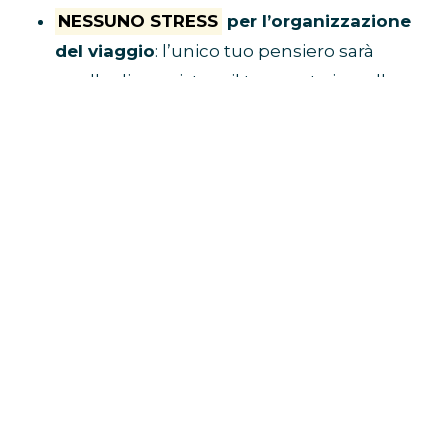
NESSUNO STRESS
per l’organizzazione
del viaggio
: l’unico tuo pensiero sarà
quello di acquistare il tuo posto in pullman
e raggiungere il luogo di ritrovo.
Tu divertiti,
al resto ci pensa Eventi in Bus!
E’ ECONOMICO
perché non dovrai
spendere soldi per benzina, parcheggio,
autostrada e hotel
VIAGGI CON I FAN
perché i pullman sono
riservati solo a chi è diretto al concerto
BUS CONCERTI JOVANOTTI
CLICCA QUI E PRENOTA IL TUO
POSTO