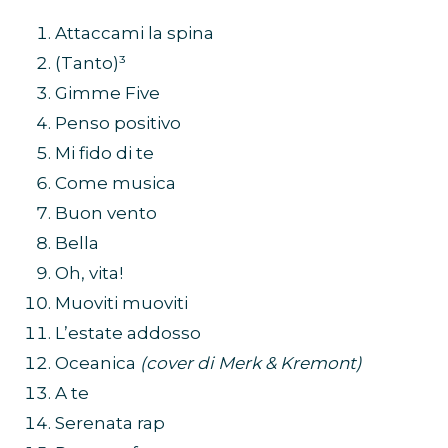
Attaccami la spina
(Tanto)³
Gimme Five
Penso positivo
Mi fido di te
Come musica
Buon vento
Bella
Oh, vita!
Muoviti muoviti
L’estate addosso
Oceanica
(cover di Merk & Kremont)
A te
Serenata rap