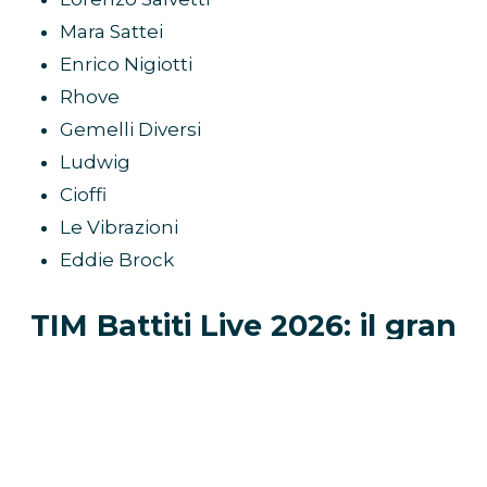
Mara Sattei
Enrico Nigiotti
Rhove
Gemelli Diversi
Ludwig
Cioffi
Le Vibrazioni
Eddie Brock
TIM Battiti Live 2026: il gran
finale su Canale 5
La quinta puntata del
TIM Battiti Live 2026
, in
onda
giovedì 30 luglio
in prima serata su