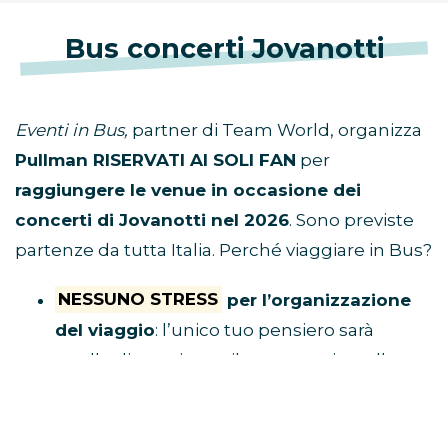
Bus concerti Jovanotti
Eventi in Bus,
partner di Team World, organizza
Pullman RISERVATI AI SOLI FAN
per
raggiungere le venue in occasione dei
concerti di Jovanotti nel 2026
. Sono previste
partenze da tutta Italia. Perché viaggiare in Bus?
NESSUNO STRESS
per l’organizzazione
del viaggio
: l’unico tuo pensiero sarà
quello di acquistare il tuo posto in pullman
e raggiungere il luogo di ritrovo.
Tu divertiti,
al resto ci pensa Eventi in Bus!