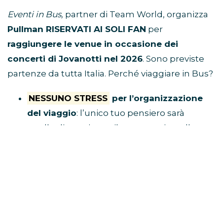
Eventi in Bus,
partner di Team World, organizza
Pullman RISERVATI AI SOLI FAN
per
raggiungere le venue in occasione dei
concerti di Jovanotti nel 2026
. Sono previste
partenze da tutta Italia. Perché viaggiare in Bus?
NESSUNO STRESS
per l’organizzazione
del viaggio
: l’unico tuo pensiero sarà
quello di acquistare il tuo posto in pullman
e raggiungere il luogo di ritrovo.
Tu divertiti,
al resto ci pensa Eventi in Bus!
E’ ECONOMICO
perché non dovrai
spendere soldi per benzina, parcheggio,
autostrada e hotel
VIAGGI CON I FAN
perché i pullman sono