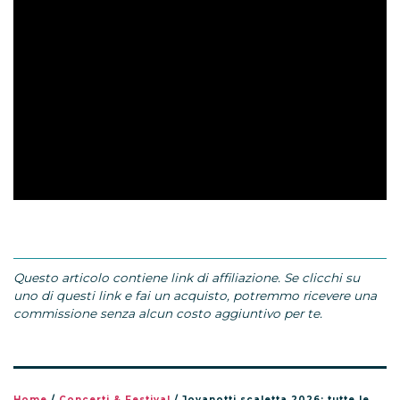
Questo articolo contiene link di affiliazione. Se clicchi su
uno di questi link e fai un acquisto, potremmo ricevere una
commissione senza alcun costo aggiuntivo per te.
Home
/
Concerti & Festival
/
Jovanotti scaletta 2026: tutte le canzoni del tour Jova Summer Party