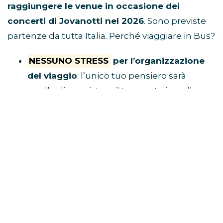
raggiungere le venue in occasione dei
concerti di Jovanotti nel 2026
. Sono previste
partenze da tutta Italia. Perché viaggiare in Bus?
NESSUNO STRESS
per l’organizzazione
del viaggio
: l’unico tuo pensiero sarà
quello di acquistare il tuo posto in pullman
e raggiungere il luogo di ritrovo.
Tu divertiti,
al resto ci pensa Eventi in Bus!
E’ ECONOMICO
perché non dovrai
spendere soldi per benzina, parcheggio,
autostrada e hotel
VIAGGI CON I FAN
perché i pullman sono
riservati solo a chi è diretto al concerto