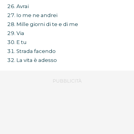
Avrai
Io me ne andrei
Mille giorni di te e di me
Via
E tu
Strada facendo
La vita è adesso