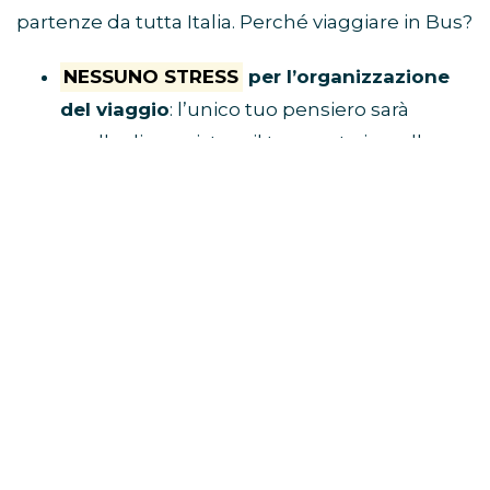
partenze da tutta Italia. Perché viaggiare in Bus?
NESSUNO STRESS
per l’organizzazione
del viaggio
: l’unico tuo pensiero sarà
quello di acquistare il tuo posto in pullman
e raggiungere il luogo di ritrovo.
Tu divertiti,
al resto ci pensa Eventi in Bus!
E’ ECONOMICO
perché non dovrai
spendere soldi per benzina, parcheggio,
autostrada e hotel
VIAGGI CON I FAN
perché i pullman sono
riservati solo a chi è diretto al concerto
BUS CONCERTI JOVANOTTI
CLICCA QUI E PRENOTA IL TUO