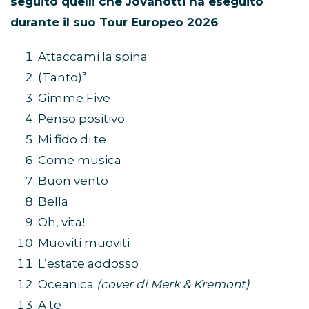
seguito quelli che Jovanotti ha eseguito
durante il suo Tour Europeo 2026
:
Attaccami la spina
(Tanto)³
Gimme Five
Penso positivo
Mi fido di te
Come musica
Buon vento
Bella
Oh, vita!
Muoviti muoviti
L’estate addosso
Oceanica
(cover di Merk & Kremont)
A te