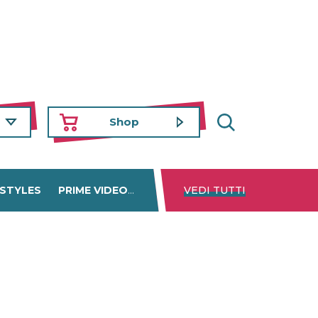
Shop
 STYLES
PRIME VIDEO
DISNEY+
VEDI TUTTI
NETFLIX
TROVA 