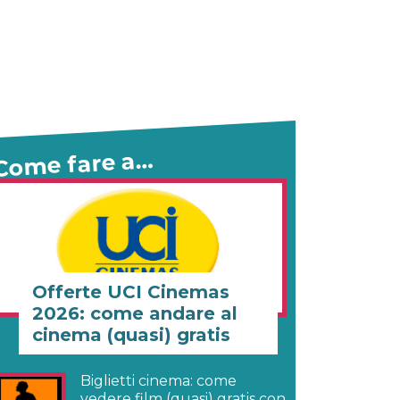
Come fare a…
Offerte UCI Cinemas
2026: come andare al
cinema (quasi) gratis
Biglietti cinema: come
vedere film (quasi) gratis con