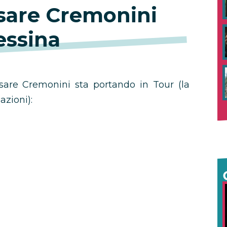
esare Cremonini
ssina
esare Cremonini sta portando in Tour (la
azioni):