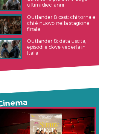
ultimi dieci anni
Outlander 8 cast: chi torna e
chi è nuovo nella stagione
finale
Outlander 8: data uscita,
episodi e dove vederla in
Italia
Cinema