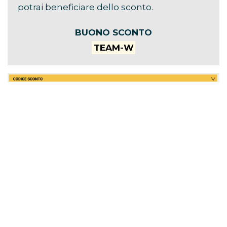
potrai beneficiare dello sconto.
BUONO SCONTO
TEAM-W
Il servizio è offerto da Eventi in Bus, partner di
Team World dal 2014.
Non conosci Eventi in Bus?
Se non conosci il sito di
Eventi in Bus
, ci teniamo
a farti conoscere il
MIGLIOR SERVIZIO IN ITALIA
nell’organizzazione di pullman per eventi e