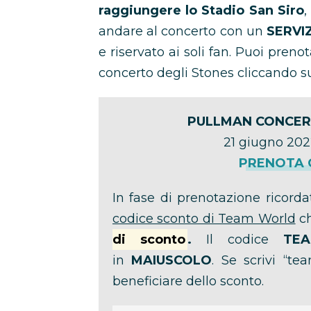
raggiungere lo Stadio San Siro
,
andare al concerto con un
SERVI
e riservato ai soli fan. Puoi preno
concerto degli Stones cliccando su
PULLMAN CONCER
21 giugno 202
PRENOTA Q
In fase di prenotazione ricordati
codice sconto di Team World
ch
di sconto
.
Il codice
TEA
in
MAIUSCOLO
. Se scrivi “t
beneficiare dello sconto.