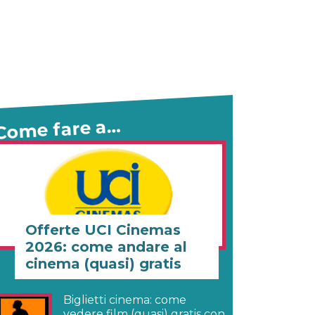
Come fare a…
Offerte UCI Cinemas
2026: come andare al
cinema (quasi) gratis
Biglietti cinema: come
vedere film (quasi) gratis con