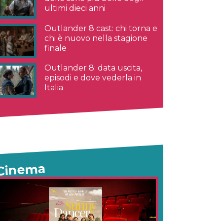
ultimi dieci anni
Outlander 8 cast: chi torna e
chi è nuovo nella stagione
finale
Outlander 8: data uscita,
episodi e dove vederla in
Italia
Cinema