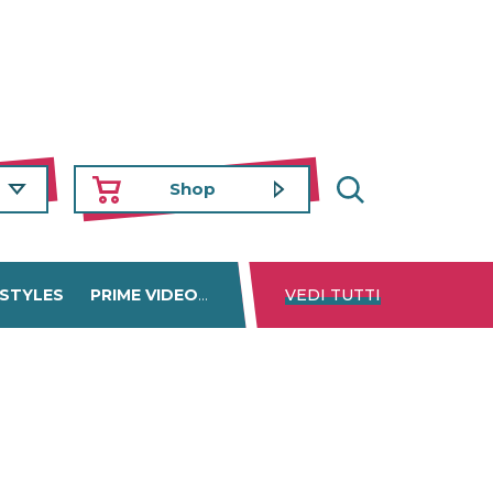
Shop
 STYLES
PRIME VIDEO
DISNEY+
VEDI TUTTI
NETFLIX
TROVA 