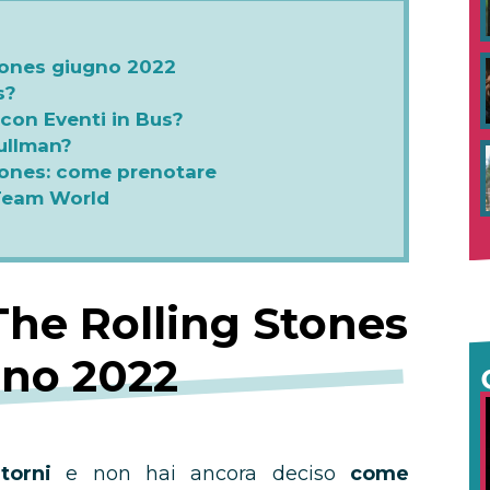
tones giugno 2022
s?
 con Eventi in Bus?
ullman?
tones: come prenotare
 Team World
The Rolling Stones
no 2022
torni
e non hai ancora deciso
come