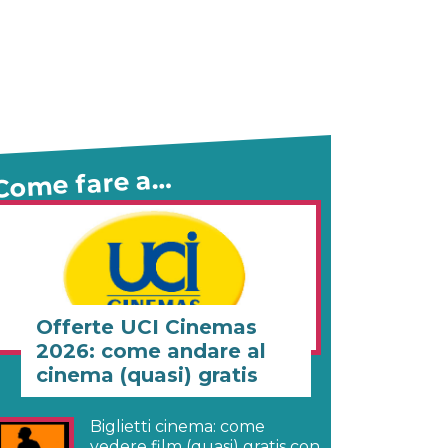
Come fare a…
Offerte UCI Cinemas
2026: come andare al
cinema (quasi) gratis
Biglietti cinema: come
vedere film (quasi) gratis con