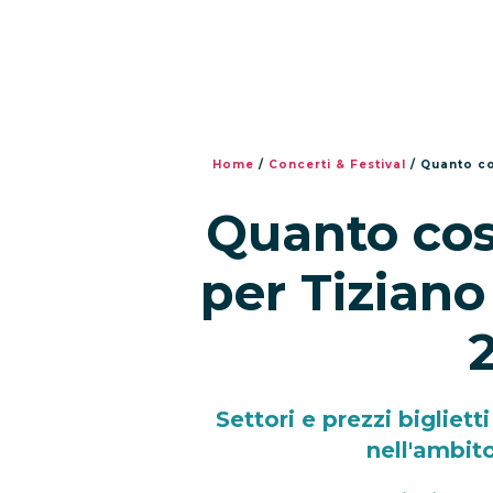
Home
/
Concerti & Festival
/
Quanto co
Quanto cost
per Tiziano
Settori e prezzi bigliett
nell'ambit