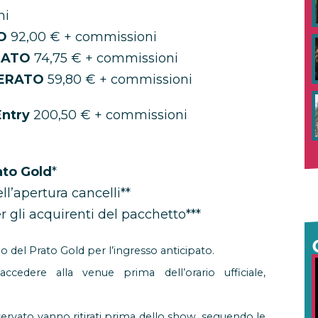
ni
TO
92,00 € + commissioni
RATO
74,75 € + commissioni
MERATO
59,80 € + commissioni
Entry
200,50 € + commissioni
ato Gold
*
l’apertura cancelli**
r gli acquirenti del pacchetto***
no del Prato Gold per l’ingresso anticipato.
ccedere alla venue prima dell’orario ufficiale,
riservato vanno ritirati prima dello show, seguendo le