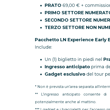
PRATO
69,00 € + commissio
PRIMO SETTORE NUMERA
SECONDO SETTORE NUME
TERZO SETTORE NON NU
Pacchetto LN Experience Early 
Include:
Un (1) biglietto in piedi nel
Pr
Ingresso anticipato
prima del
Gadget esclusivo
del tour pe
* Non è prevista un’area separata all’inter
** L’ingresso anticipato consente di a
potenzialmente anche al mattino.
*** I gadget e i braccialetti per l’accesso 