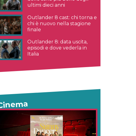
ultimi dieci anni
Outlander 8 cast: chi torna e
chi è nuovo nella stagione
finale
Outlander 8: data uscita,
episodi e dove vederla in
Italia
Cinema