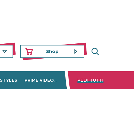
Shop
 STYLES
PRIME VIDEO
DISNEY+
VEDI TUTTI
NETFLIX
TROVA 