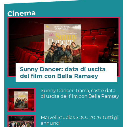
Cinema
Sunny Dancer: data di uscita
del film con Bella Ramsey
Sunny Dancer: trama, cast e data
di uscita del film con Bella Ramsey
Marvel Studios SDCC 2026: tutti gli
annunci