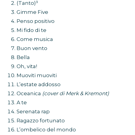
(Tanto)³
Gimme Five
Penso positivo
Mi fido di te
Come musica
Buon vento
Bella
Oh, vita!
Muoviti muoviti
L’estate addosso
Oceanica
(cover di Merk & Kremont)
A te
Serenata rap
Ragazzo fortunato
L’ombelico del mondo