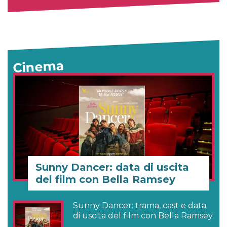
Cinema
Sunny Dancer: data di uscita
del film con Bella Ramsey
Sunny Dancer: trama, cast e data
di uscita del film con Bella Ramsey