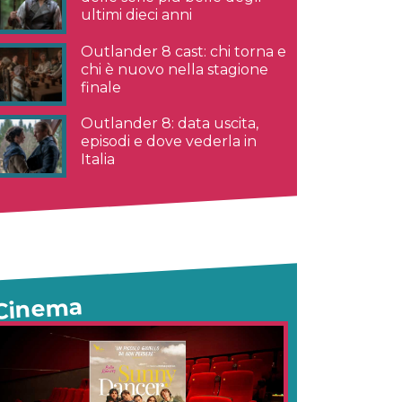
ultimi dieci anni
Outlander 8 cast: chi torna e
chi è nuovo nella stagione
finale
Outlander 8: data uscita,
episodi e dove vederla in
Italia
Cinema