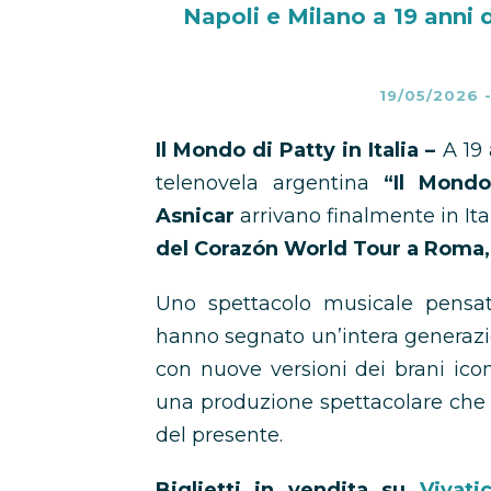
Napoli e Milano a 19 anni 
19/05/2026
Il Mondo di Patty in Italia –
A 19 
telenovela argentina
“Il Mondo
Asnicar
arrivano finalmente in It
del Corazón World Tour a Roma, 
Uno spettacolo musicale pensato
hanno segnato un’intera generazi
con nuove versioni dei brani icon
una produzione spettacolare che 
del presente.
Biglietti in vendita su
Vivati