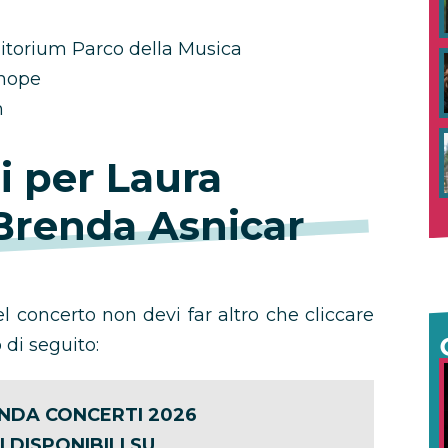
torium Parco della Musica
enope
m
ti per Laura
 Brenda Asnicar
el concerto non devi far altro che cliccare
 di seguito:
NDA CONCERTI 2026
I DISPONIBILI SU