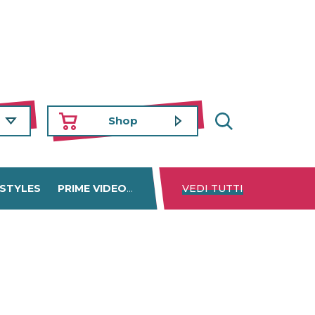
Shop
 STYLES
PRIME VIDEO
DISNEY+
VEDI TUTTI
NETFLIX
TROVA 