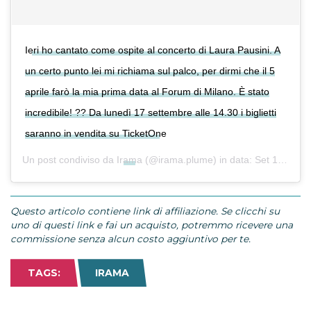
Ieri ho cantato come ospite al concerto di Laura Pausini. A
un certo punto lei mi richiama sul palco, per dirmi che il 5
aprile farò la mia prima data al Forum di Milano. È stato
incredibile! ?? Da lunedì 17 settembre alle 14.30 i biglietti
saranno in vendita su TicketOne
Un post condiviso da
Irama
(@irama.plume) in data:
Set 13, 2018 at 5:32 PDT
Questo articolo contiene link di affiliazione. Se clicchi su
uno di questi link e fai un acquisto, potremmo ricevere una
commissione senza alcun costo aggiuntivo per te.
TAGS:
IRAMA