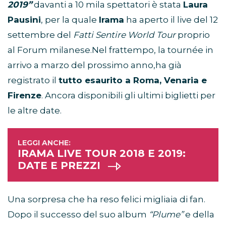
2019”
davanti a 10 mila spettatori è stata
Laura
Pausini
, per la quale
Irama
ha aperto il live del 12
settembre del
Fatti Sentire World Tour
proprio
al Forum milanese.
Nel frattempo, la tournée in
arrivo a marzo del prossimo anno,ha già
registrato il
tutto esaurito a Roma, Venaria e
Firenze
. Ancora disponibili gli ultimi biglietti per
le altre date.
IRAMA LIVE TOUR 2018 E 2019:
DATE E PREZZI
Una sorpresa che ha reso felici migliaia di fan.
Dopo il successo del suo album
“Plume”
e della