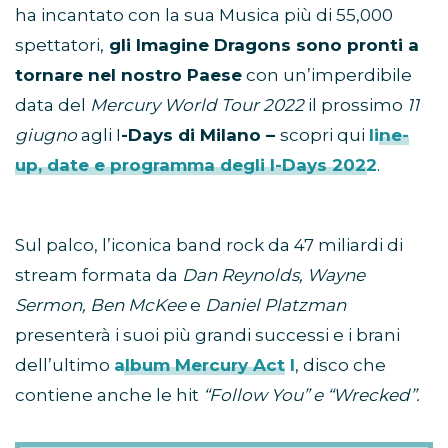
ha incantato con la sua Musica più di 55,000
spettatori,
gli Imagine Dragons sono pronti a
tornare nel nostro Paese
con un’imperdibile
data del
Mercury World Tour 2022
il prossimo
11
giugno
agli I
-Days di Milano –
scopri qui
line-
up, date e programma degli I-Days 2022
.
Sul palco, l’iconica band rock da 47 miliardi di
stream formata da
Dan Reynolds, Wayne
Sermon, Ben McKee
e
Daniel Platzman
presenterà i suoi più grandi successi e i brani
dell’ultimo
album Mercury Act I
, disco che
contiene anche le hit
“Follow You” e “Wrecked”.