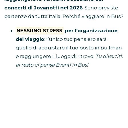
concerti di Jovanotti nel 2026
. Sono previste
partenze da tutta Italia. Perché viaggiare in Bus?
NESSUNO STRESS
per l’organizzazione
del viaggio
: l’unico tuo pensiero sarà
quello di acquistare il tuo posto in pullman
e raggiungere il luogo di ritrovo.
Tu divertiti,
al resto ci pensa Eventi in Bus!
E’ ECONOMICO
perché non dovrai
spendere soldi per benzina, parcheggio,
autostrada e hotel
VIAGGI CON I FAN
perché i pullman sono
riservati solo a chi è diretto al concerto
BUS CONCERTI JOVANOTTI