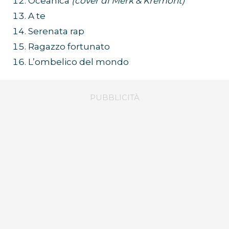
Oceanica
(cover di Merk & Kremont)
A te
Serenata rap
Ragazzo fortunato
L’ombelico del mondo