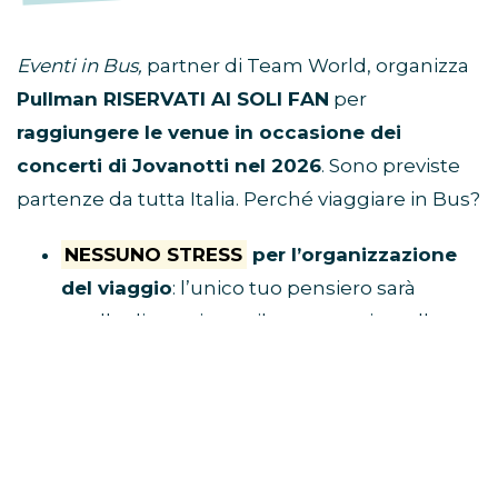
Eventi in Bus,
partner di Team World, organizza
Pullman RISERVATI AI SOLI FAN
per
raggiungere le venue in occasione dei
concerti di Jovanotti nel 2026
. Sono previste
partenze da tutta Italia. Perché viaggiare in Bus?
NESSUNO STRESS
per l’organizzazione
del viaggio
: l’unico tuo pensiero sarà
quello di acquistare il tuo posto in pullman
e raggiungere il luogo di ritrovo.
Tu divertiti,
al resto ci pensa Eventi in Bus!
E’ ECONOMICO
perché non dovrai
spendere soldi per benzina, parcheggio,
autostrada e hotel