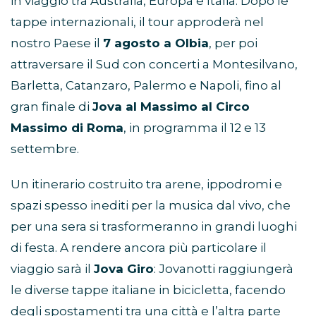
in viaggio tra Australia, Europa e Italia. Dopo le
tappe internazionali, il tour approderà nel
nostro Paese il
7 agosto a Olbia
, per poi
attraversare il Sud con concerti a Montesilvano,
Barletta, Catanzaro, Palermo e Napoli, fino al
gran finale di
Jova al Massimo al Circo
Massimo di Roma
, in programma il 12 e 13
settembre.
Un itinerario costruito tra arene, ippodromi e
spazi spesso inediti per la musica dal vivo, che
per una sera si trasformeranno in grandi luoghi
di festa. A rendere ancora più particolare il
viaggio sarà il
Jova Giro
: Jovanotti raggiungerà
le diverse tappe italiane in bicicletta, facendo
degli spostamenti tra una città e l’altra parte