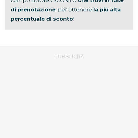
campo BUONO SCONTO
che trovi in fase
di prenotazione
, per ottenere
la più alta
percentuale di sconto
!