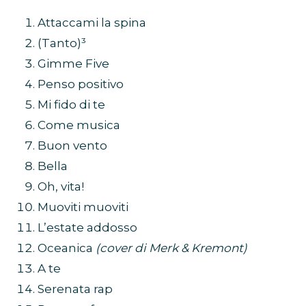
Attaccami la spina
(Tanto)³
Gimme Five
Penso positivo
Mi fido di te
Come musica
Buon vento
Bella
Oh, vita!
Muoviti muoviti
L’estate addosso
Oceanica
(cover di Merk & Kremont)
A te
Serenata rap