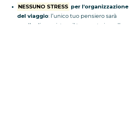
NESSUNO STRESS
per l’organizzazione
del viaggio
: l’unico tuo pensiero sarà
quello di acquistare il tuo posto in pullman
e raggiungere il luogo di ritrovo.
Tu divertiti,
al resto ci pensa Eventi in Bus!
E’ ECONOMICO
perché non dovrai
spendere soldi per benzina, parcheggio,
autostrada e hotel
VIAGGI CON I FAN
perché i pullman sono
riservati solo a chi è diretto al concerto
BUS CONCERTI JOVANOTTI
CLICCA QUI E PRENOTA IL TUO
POSTO