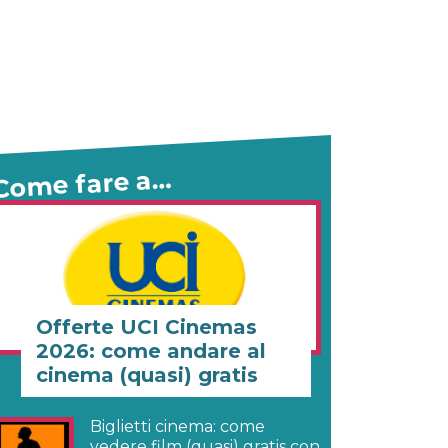
Come fare a…
Offerte UCI Cinemas
2026: come andare al
cinema (quasi) gratis
Biglietti cinema: come
vedere film (quasi) gratis con