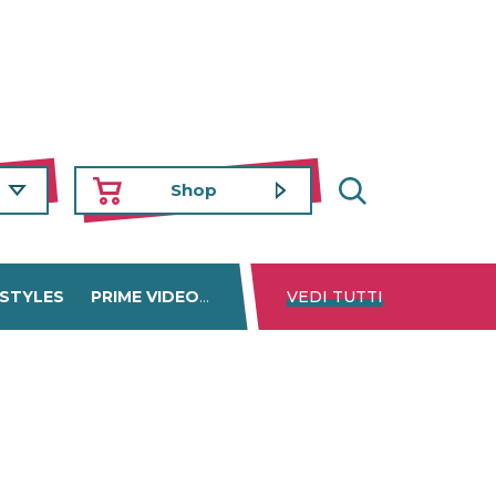
Shop
 STYLES
PRIME VIDEO
DISNEY+
VEDI TUTTI
NETFLIX
TROVA 