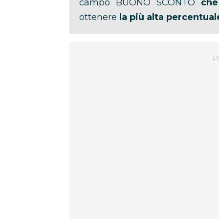
campo BUONO SCONTO
che
ottenere
la più alta percentual