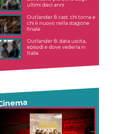
ultimi dieci anni
Outlander 8 cast: chi torna e
chi è nuovo nella stagione
finale
Outlander 8: data uscita,
episodi e dove vederla in
Italia
Cinema