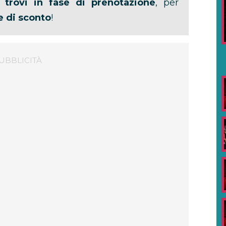
 trovi in fase di prenotazione
, per
e di sconto
!