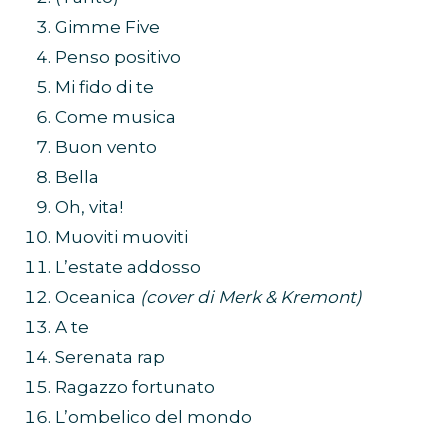
Gimme Five
Penso positivo
Mi fido di te
Come musica
Buon vento
Bella
Oh, vita!
Muoviti muoviti
L’estate addosso
Oceanica
(cover di Merk & Kremont)
A te
Serenata rap
Ragazzo fortunato
L’ombelico del mondo