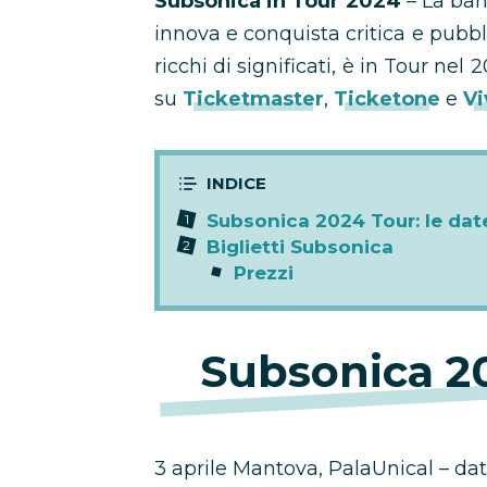
Subsonica in Tour 2024
– La ban
innova e conquista critica e pubbli
ricchi di significati, è in Tour nel 
su
Ticketmaster
,
Ticketone
e
Vi
Subsonica 2024 Tour: le dat
Biglietti Subsonica
Prezzi
Subsonica 20
3 aprile Mantova, PalaUnical – da