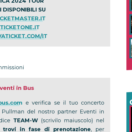
ICA 2024 TOUR
I DISPONIBILI SU
CKETMASTER.IT
ICKETONE.IT
ATICKET.COM/IT
ommissioni
Eventi in Bus
bus.com
e verifica se il tuo concerto
i Pullman del nostro partner Eventi in
odice
TEAM-W
(scrivilo maiuscolo) nel
 trovi in fase di prenotazione
, per