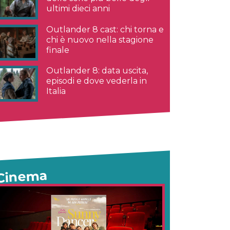
ultimi dieci anni
Outlander 8 cast: chi torna e
chi è nuovo nella stagione
finale
Outlander 8: data uscita,
episodi e dove vederla in
Italia
Cinema