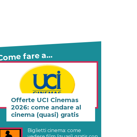
Come fare a…
Offerte UCI Cinemas
2026: come andare al
cinema (quasi) gratis
Biglietti cinema: come
vedere film (quasi) gratis con