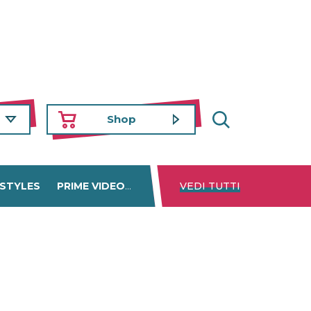
Shop
 STYLES
PRIME VIDEO
DISNEY+
VEDI TUTTI
NETFLIX
TROVA 