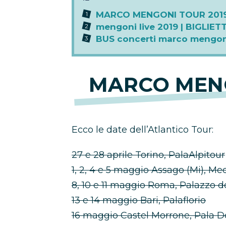
MARCO MENGONI TOUR 201
mengoni live 2019 | BIGLIETT
BUS concerti marco mengon
MARCO MENG
Ecco le date dell’Atlantico Tour:
27 e 28 aprile Torino, PalaAlpitour
1, 2, 4 e 5 maggio Assago (Mi), 
8, 10 e 11 maggio Roma, Palazzo de
13 e 14 maggio Bari, Palaflorio
16 maggio Castel Morrone, Pala 