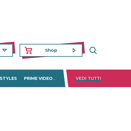
Shop
 STYLES
PRIME VIDEO
DISNEY+
VEDI TUTTI
NETFLIX
TROVA 