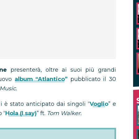
one
presenterà, oltre ai suoi più grandi
nuovo
album “Atlantico”
pubblicato il 30
Music.
è stato anticipato dai singoli “
Voglio
” e
o “
Hola (I say)
” ft.
Tom Walker.