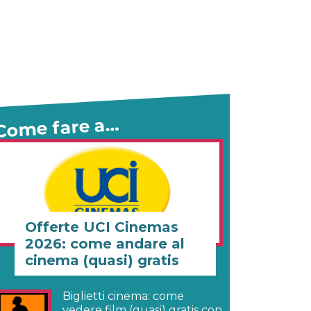
Come fare a…
Offerte UCI Cinemas
2026: come andare al
cinema (quasi) gratis
Biglietti cinema: come
vedere film (quasi) gratis con