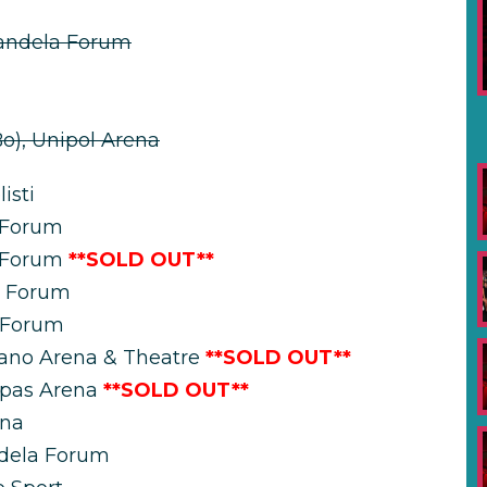
Mandela Forum
o), Unipol Arena
isti
 Forum
 Forum
**SOLD OUT**
m Forum
 Forum
ano Arena & Theatre
**SOLD OUT**
ppas Arena
**SOLD OUT**
ena
ndela Forum