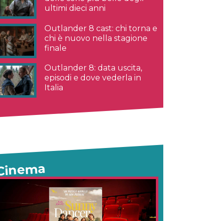
ultimi dieci anni
Outlander 8 cast: chi torna e
chi è nuovo nella stagione
finale
Outlander 8: data uscita,
episodi e dove vederla in
Italia
Cinema