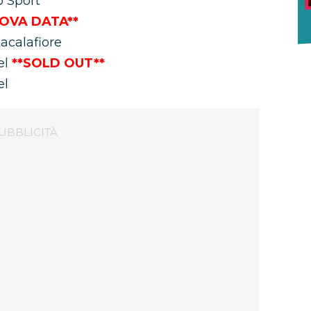
 Sport
OVA DATA**
acalafiore
el
**SOLD OUT**
el