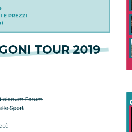
9
I E PREZZI
i
ONI TOUR 2019
Mediolanum Forum
llo Sport
Decò