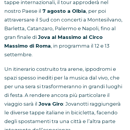
L’Arca di Loré
, il progetto che porterà Lorenzo
in viaggio tra Australia, Europa e Italia. Dopo le
tappe internazionali, il tour approderà nel
nostro Paese il
7 agosto a Olbia
, per poi
attraversare il Sud con concerti a Montesilvano,
Barletta, Catanzaro, Palermo e Napoli, fino al
gran finale di
Jova al Massimo al Circo
Massimo di Roma
, in programma il 12 e 13
settembre.
Un itinerario costruito tra arene, ippodromi e
spazi spesso inediti per la musica dal vivo, che
per una sera si trasformeranno in grandi luoghi
di festa. A rendere ancora più particolare il
viaggio sarà il
Jova Giro
: Jovanotti raggiungerà