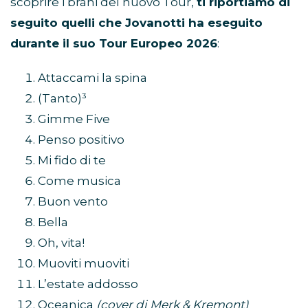
scoprire i brani del nuovo Tour,
ti riportiamo di
seguito quelli che Jovanotti ha eseguito
durante il suo Tour Europeo 2026
:
Attaccami la spina
(Tanto)³
Gimme Five
Penso positivo
Mi fido di te
Come musica
Buon vento
Bella
Oh, vita!
Muoviti muoviti
L’estate addosso
Oceanica
(cover di Merk & Kremont)