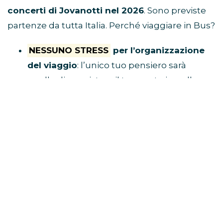
concerti di Jovanotti nel 2026
. Sono previste
partenze da tutta Italia. Perché viaggiare in Bus?
NESSUNO STRESS
per l’organizzazione
del viaggio
: l’unico tuo pensiero sarà
quello di acquistare il tuo posto in pullman
e raggiungere il luogo di ritrovo.
Tu divertiti,
al resto ci pensa Eventi in Bus!
E’ ECONOMICO
perché non dovrai
spendere soldi per benzina, parcheggio,
autostrada e hotel
VIAGGI CON I FAN
perché i pullman sono
riservati solo a chi è diretto al concerto
BUS CONCERTI JOVANOTTI