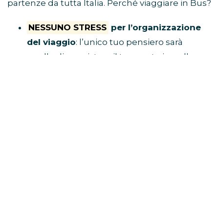
partenze da tutta Italia. Perché viaggiare in Bus?
NESSUNO STRESS
per l’organizzazione
del viaggio
: l’unico tuo pensiero sarà
quello di acquistare il tuo posto in pullman
e raggiungere il luogo di ritrovo.
Tu divertiti,
al resto ci pensa Eventi in Bus!
E’ ECONOMICO
perché non dovrai
spendere soldi per benzina, parcheggio,
autostrada e hotel
VIAGGI CON I FAN
perché i pullman sono
riservati solo a chi è diretto al concerto
BUS CONCERTI JOVANOTTI
CLICCA QUI E PRENOTA IL TUO