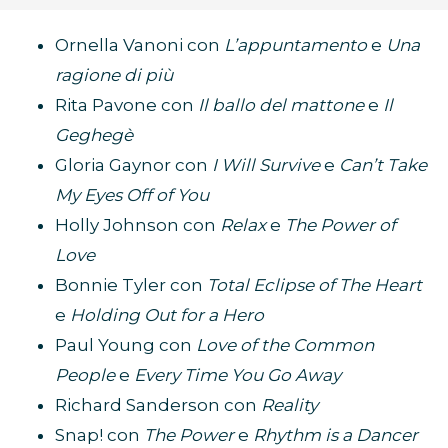
Ornella Vanoni con
L’appuntamento
e
Una
ragione di più
Rita Pavone con
Il ballo del mattone
e
Il
Geghegè
Gloria Gaynor con
I Will Survive
e
Can’t Take
My Eyes Off of You
Holly Johnson con
Relax
e
The Power of
Love
Bonnie Tyler con
Total Eclipse of The Heart
e
Holding Out for a Hero
Paul Young con
Love of the Common
People
e
Every Time You Go Away
Richard Sanderson con
Reality
Snap! con
The Power
e
Rhythm is a Dancer